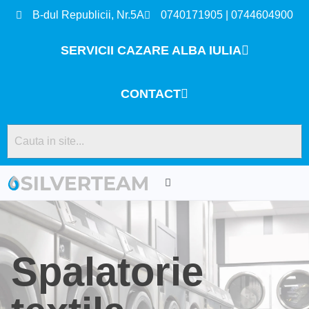
B-dul Republicii, Nr.5A
0740171905 | 0744604900
SERVICII CAZARE ALBA IULIA
CONTACT
Spalatorie