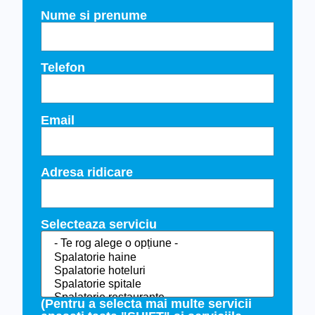
Nume si prenume
Telefon
Email
Adresa ridicare
Selecteaza serviciu
(Pentru a selecta mai multe servicii