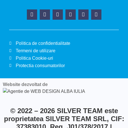
Politica de confidentialitate
Termeni de utilizare
Politica Cookie-uri
Protectia consumatorilor
Website dezvoltat de
© 2022 – 2026
SILVER TEAM
este
proprietatea
SILVER TEAM SRL
, CIF:
37383010, Reg. J01/378/2017 |