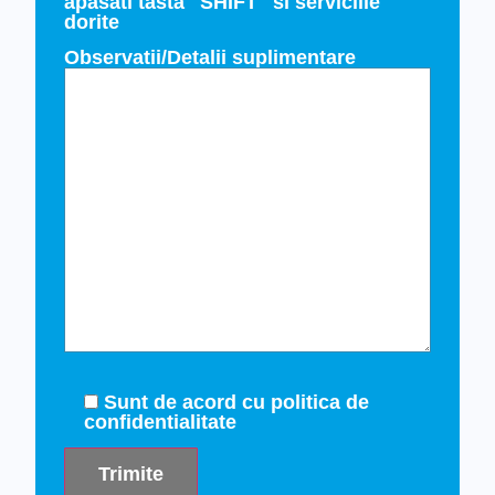
apasati tasta "SHIFT" si serviciile
dorite
Observatii/Detalii suplimentare
Sunt de acord cu politica de
confidentialitate