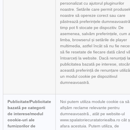
personalizat cu ajutorul pluginurilor
noastre. Setările care permit produsel
noastre să opereze corect sau care
păstrează preferințele dumneavoastră
timp pot fi stocate pe dispozitiv. De
asemenea, salvăm preferințele, cum ar
limba, browserul și setările de player
multimedia, astfel încât să nu fie nece
să fie resetate de fiecare dată când v
întoarceți la website. Dacă renunțați l
publicitatea bazată pe interese, stoc
această preferință de renunțare utiliz
un modul cookie pe dispozitivul
dumneavoastră.
Publicitate/Publicitate
Noi putem utiliza module cookie ca să
bazată pe categorii
afișăm reclame relevante pentru
de interese/modul
dumneavoastră., atât pe website-ul
cookie-uri ale
www.spalatoriecuratatoriealba.ro cât ș
furnizorilor de
afara acestuia. Putem utiliza, de