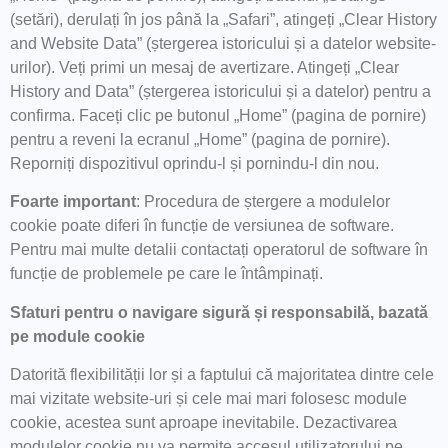
(setări), derulați în jos până la „Safari”, atingeți „Clear History
and Website Data” (ștergerea istoricului și a datelor website-
urilor). Veți primi un mesaj de avertizare. Atingeți „Clear
History and Data” (ștergerea istoricului și a datelor) pentru a
confirma. Faceți clic pe butonul „Home” (pagina de pornire)
pentru a reveni la ecranul „Home” (pagina de pornire).
Reporniți dispozitivul oprindu-l și pornindu-l din nou.
Foarte important
: Procedura de ștergere a modulelor
cookie poate diferi în funcție de versiunea de software.
Pentru mai multe detalii contactați operatorul de software în
funcție de problemele pe care le întâmpinați.
Sfaturi pentru o navigare sigură și responsabilă, bazată
pe module cookie
Datorită flexibilității lor și a faptului că majoritatea dintre cele
mai vizitate website-uri și cele mai mari folosesc module
cookie, acestea sunt aproape inevitabile. Dezactivarea
modulelor cookie nu va permite accesul utilizatorului pe