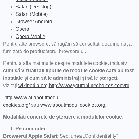
Safari (Desktop)
Safari (Mobile)
Browser Android
Opera
Opera Mobile
Pentru alte browsere, vă rugăm să consultați documentația
furnizată de producătorul browserului.
Pentru a afla mai multe despre modulele cookie, inclusiv
cum să vizualizați tipurile de module cookie care au fost
instalate și cum să le administrați și să le ștergeți
,
vizitați
wikipedia.org
,
http://www.youronlinechoices.com/ro
,
http://www.allaboutmodul
cookies.org/
sau
www.aboutmodul cookies.org
.
Modalități concrete de ștergere a modulelor cookie
:
Pe computer
Browserul Apple Safari
: Secțiunea „Confidentiality”