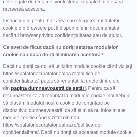
cele legate de reclame, vor fi șterse și poate fi necesară
recreerea acestora.
Instrucțiunile pentru blocarea sau ștergerea modulelor
cookie din browsere pot fi disponibile în documentația
fiecărui browser privind confidențialitatea sau de ajutor.
Ce aveți de făcut dacă nu doriți setarea modulelor
cookie sau dacă doriți eliminarea acestora?
Dacă nu doriți ca noi să utilizăm module cookie când vizitați
https://spalatoriecuratatoriealba.ro/politica-de-
confidentialitate/, puteți să renunțați la unele dintre ele
din
pagina dumneavoastră de setări
. Pentru ca să
recunoaștem că ați renunțat la modulele cookie, noi trebuie
să plasăm modulul nostru cookie de renunțare pe
dispozitivul dumneavoastră, ca să știm să nu folosim alte
module cookie când vizitați din nou
https://spalatoriecuratatoriealba.ro/politica-de-
confidentialitate/. Dacă nu doriți să acceptați module cookie,