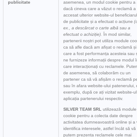
publicitate
asemenea, un modul cookie pentru a 
dacă cineva care a văzut o reclamă a
accesat ulterior website-ul beneficiarul
de publicitate și a efectuat o acțiune
(
ex., a descărcat o carte albă sau a
efectuat o achiziție).
În mod similar,
partenerii noștri pot utiliza module coo
ca să afle dacă am afișat o reclamă și
care a fost performanța acesteia sau 
ne furnizeze informații despre modul î
care interacționați cu reclamele. Pute
de asemenea, să colaborăm cu un
partener ca să vă afișăm o reclamă p
sau în afara website-ului patenerului,
exemplu, după ce ați vizitat website-u
aplicația partenerului respectiv.
SILVER TEAM SRL
utilizează module
cookie pentru a colecta date despre
activitatea dumneavoastră online și a
identifica interesele, astfel încât să vă
putem prezenta reclamele cele mai