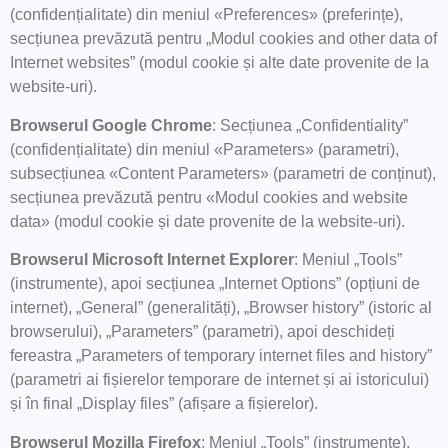
(confidențialitate) din meniul «Preferences» (preferințe),
secțiunea prevăzută pentru „Modul cookies and other data of
Internet websites” (modul cookie și alte date provenite de la
website-uri).
Browserul Google Chrome
: Secțiunea „Confidentiality”
(confidențialitate) din meniul «Parameters» (parametri),
subsecțiunea «Content Parameters» (parametri de conținut),
secțiunea prevăzută pentru «Modul cookies and website
data» (modul cookie și date provenite de la website-uri).
Browserul Microsoft Internet Explorer
: Meniul „Tools”
(instrumente), apoi secțiunea „Internet Options” (opțiuni de
internet), „General” (generalități), „Browser history” (istoric al
browserului), „Parameters” (parametri), apoi deschideți
fereastra „Parameters of temporary internet files and history”
(parametri ai fișierelor temporare de internet și ai istoricului)
și în final „Display files” (afișare a fișierelor).
Browserul Mozilla Firefox
: Meniul „Tools” (instrumente),