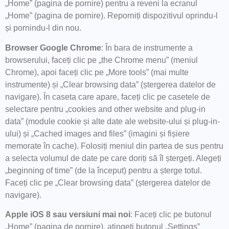
„Home” (pagina de pornire) pentru a reveni la ecranul
„Home” (pagina de pornire). Reporniți dispozitivul oprindu-l
și pornindu-l din nou.
Browser Google Chrome
: În bara de instrumente a
browserului, faceți clic pe „the Chrome menu” (meniul
Chrome), apoi faceți clic pe „More tools” (mai multe
instrumente) și „Clear browsing data” (ștergerea datelor de
navigare). În caseta care apare, faceți clic pe casetele de
selectare pentru „cookies and other website and plug-in
data” (module cookie și alte date ale website-ului și plug-in-
ului) și „Cached images and files” (imagini și fișiere
memorate în cache). Folosiți meniul din partea de sus pentru
a selecta volumul de date pe care doriți să îl ștergeți. Alegeți
„beginning of time” (de la început) pentru a șterge totul.
Faceți clic pe „Clear browsing data” (ștergerea datelor de
navigare).
Apple iOS 8 sau versiuni mai noi
: Faceți clic pe butonul
„Home” (pagina de pornire), atingeți butonul „Settings”