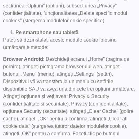
secțiunea „Opțiuni” (opțiuni), subsecțiunea „Privacy”
(confidențialitate), funcționalitatea „Delete specific modul
cookies” (ștergerea modulelor ookie specifice).
Pe smartphone sau tabletă
Puteți să dezinstalați aceste module cookie folosind
următoarele metode:
Browser Android
: Deschideți ecranul „Home” (pagina de
pornire), atingeți pictograma browserului web, atingeți
butonul „Menu” (meniu), atingeți „Settings” (setări).
Dispozitivul vă va transfera la un meniu cu setările
disponibile SAU va avea una din cele trei opțiuni următoare.
Atingeți opțiunea și veți avea: Privacy & Security
(confidențialitate și securitate), Privacy (confidențialitate),
opțiunea Security (securitate), atingeți „Clear Cache” (golire
cache), atingeți „OK” pentru a confirma, atingeți „Clear all
cookie data” (ștergerea tuturor datelor modulelor cookie),
atingeți „OK” pentru a confirma. Faceți clic pe butonul