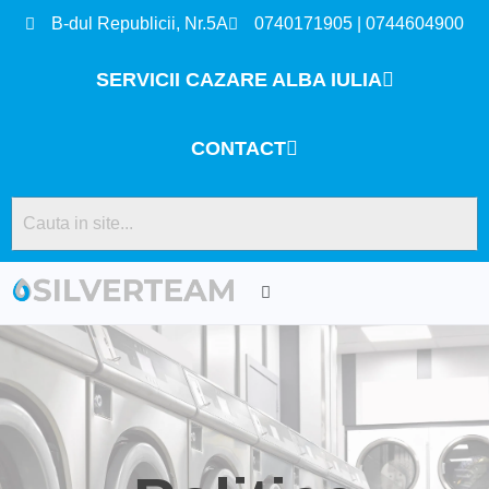
B-dul Republicii, Nr.5A
0740171905 | 0744604900
SERVICII CAZARE ALBA IULIA
CONTACT