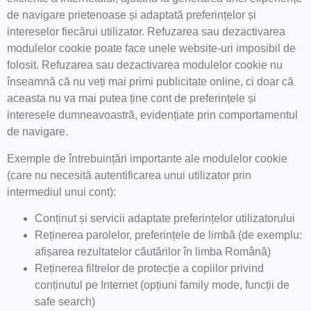
de navigare prietenoase și adaptată preferințelor și
intereselor fiecărui utilizator. Refuzarea sau dezactivarea
modulelor cookie poate face unele website-uri imposibil de
folosit. Refuzarea sau dezactivarea modulelor cookie nu
înseamnă că nu veți mai primi publicitate online, ci doar că
aceasta nu va mai putea ține cont de preferințele și
interesele dumneavoastră, evidențiate prin comportamentul
de navigare.
Exemple de întrebuințări importante ale modulelor cookie
(care nu necesită autentificarea unui utilizator prin
intermediul unui cont):
Conținut și servicii adaptate preferințelor utilizatorului
Reținerea parolelor, preferințele de limbă (de exemplu:
afișarea rezultatelor căutărilor în limba Română)
Reținerea filtrelor de protecție a copiilor privind
conținutul pe Internet (opțiuni family mode, funcții de
safe search)