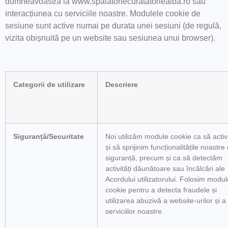
dumneavoastră la www.spalatoriecuratatoriealba.ro sau
interacțiunea cu serviciile noastre. Modulele cookie de
sesiune sunt active numai pe durata unei sesiuni (de regulă,
vizita obișnuită pe un website sau sesiunea unui browser).
Categorii de utilizare
Descriere
Siguranță/Securitate
Noi utilizăm module cookie ca să acti
și să sprijinim funcționalitățile noastre
siguranță, precum și ca să detectăm
activități dăunătoare sau încălcări ale
Acordului utilizatorului. Folosim modul
cookie pentru a detecta fraudele și
utilizarea abuzivă a website-urilor și a
serviciilor noastre.