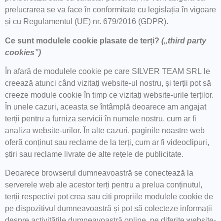
prelucrarea se va face în conformitate cu legislația în vigoare
și cu Regulamentul (UE) nr. 679/2016 (GDPR).
Ce sunt modulele cookie plasate de terți?
(„third party
cookies”)
În afară de modulele cookie pe care SILVER TEAM SRL le
creează atunci când vizitați website-ul nostru, și terții pot să
creeze module cookie în timp ce vizitați website-urile terților.
În unele cazuri, aceasta se întâmplă deoarece am angajat
terții pentru a furniza servicii în numele nostru, cum ar fi
analiza website-urilor. În alte cazuri, paginile noastre web
oferă conținut sau reclame de la terți, cum ar fi videoclipuri,
știri sau reclame livrate de alte rețele de publicitate.
Deoarece browserul dumneavoastră se conectează la
serverele web ale acestor terți pentru a prelua conținutul,
terții respectivi pot crea sau citi propriile modulele cookie de
pe dispozitivul dumneavoastră și pot să colecteze informații
despre activitățile dumneavoastră online, pe diferite website-