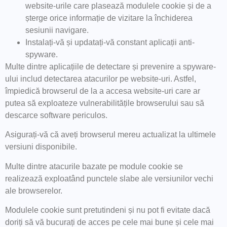
website-urile care plasează modulele cookie și de a
șterge orice informație de vizitare la închiderea
sesiunii navigare.
Instalați-vă și updatați-vă constant aplicații anti-
spyware.
Multe dintre aplicațiile de detectare și prevenire a spyware-
ului includ detectarea atacurilor pe website-uri. Astfel,
împiedică browserul de la a accesa website-uri care ar
putea să exploateze vulnerabilitățile browserului sau să
descarce software periculos.
Asigurați-vă că aveți browserul mereu actualizat la ultimele
versiuni disponibile.
Multe dintre atacurile bazate pe module cookie se
realizează exploatând punctele slabe ale versiunilor vechi
ale browserelor.
Modulele cookie sunt pretutindeni și nu pot fi evitate dacă
doriți să vă bucurați de acces pe cele mai bune și cele mai