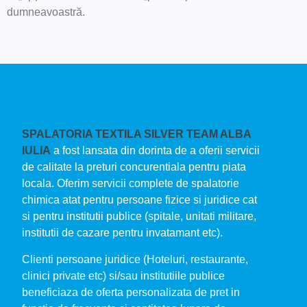
dumneavoastră.
SPALATORIA TEXTILA SILVER TEAM ALBA
IULIA
a fost lansata din dorinta de a oferii servicii
de calitate la preturi concurentiala pentru piata
locala. Oferim servicii complete de spalatorie
chimica atat pentru persoane fizice si juridice cat
si pentru institutii publice (spitale, unitati militare,
institutii de cazare pentru invatamant etc).
Clienti persoane juridice (Hoteluri, restaurante,
clinici private etc) si/sau institutiile publice
beneficiaza de oferta personalizata de pret in