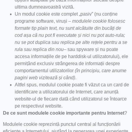
ultima dumneavoastră vizită.
Un modul cookie este complet „pasiv” (nu conține
programe software, viruși –
modulele cookie folosesc
formate tip plain text, nu sunt alcătuite din bucăți de
cod așa că nu pot fi executate și nici nu pot auto-rula;
nu se pot duplica sau replica pe alte rețele pentru a se
rula sau replica din nou
– sau spyware și nu poate
accesa informațiile de pe harddisk-ul utilizatorului), ele
permițând exclusiv strângerea de informații despre
comportamentul utilizatorilor
(în principiu, care anume
pagini web vizitează și când)
.
Altfel spus, modulul cookie poate fi văzut ca un card de
identificare a utilizatorului de Internet, care anunță
website-ul de fiecare dată când utilizatorul se întoarce
pe respectivul website.
De ce sunt modulele cookie importante pentru Internet
?
Modulele cookie reprezintă punctul central al funcționării
eficiente a Internetului, ajutând la generarea unei experiențe