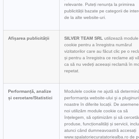
relevante. Puteți renunța la primirea
publicității bazate pe categorii de inte
de la alte website-uri.
Afișarea publicității
SILVER TEAM SRL
utilizează module
cookie pentru a înregistra numărul
vizitatorilor care au făcut clic pe o re
și pentru a înregistra ce reclame ați v
ca să nu vedeți aceeași reclamă în m
repetat.
Performanță, analize
Modulele cookie ne ajută să determi
și cercetare/Statistici
performanța website-ului şi a pluginuri
noastre în diferite locații. De asemene
noi utilizăm module cookie ca să
înțelegem, să optimizăm și să cercet
produse, funcționalități și servicii, incl
atunci când dumneavoastră accesați
www.spalatoriecuratatoriealba.ro de p