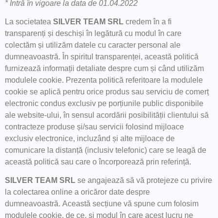
* Intră în vigoare la data de
01.04.2022
La societatea
SILVER TEAM SRL
credem în a fi
transparenți și deschiși în legătură cu modul în care
colectăm și utilizăm datele cu caracter personal ale
dumneavoastră. În spiritul transparenței, această politică
furnizează informații detaliate despre cum și când utilizăm
modulele cookie. Prezenta politică referitoare la modulele
cookie se aplică pentru orice produs sau serviciu de comerț
electronic condus exclusiv pe porțiunile public disponibile
ale website-ului, în sensul acordării posibilității clientului să
contracteze produse și/sau servicii folosind mijloace
exclusiv electronice, incluzând și alte mijloace de
comunicare la distanță (inclusiv telefonic) care se leagă de
această politică sau care o încorporează prin referință.
SILVER TEAM SRL
se angajează să vă protejeze cu privire
la colectarea online a oricăror date despre
dumneavoastră. Această secțiune vă spune cum folosim
modulele cookie, de ce, și modul în care acest lucru ne