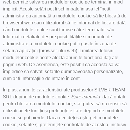
web permite salvarea modulelor cookie pe terminal în mod
implicit. Aceste setări pot fi schimbate în așa fel încât
administrarea automată a modulelor cookie să fie blocată de
browserul web sau utilizatorul să fie informat de fiecare dată
când modulele cookie sunt trimise către terminalul său.
Informații detaliate despre posibilitățile și modurile de
administrare a modulelor cookie pot fi găsite în zona de
setări a aplicației (browser-ului web). Limitarea folosirii
modulelor cookie poate afecta anumite funcționalități ale
paginii web. De asemenea, este posibil ca aceasta să vă
împiedice să salvați setările dumneavoastră personalizate,
cum ar fi informațiile de intrare în cont.
În plus, anumite caracteristici ale produselor SILVER TEAM
SRL depind de modulele cookie.
Spre exemplu
, dacă optați
pentru blocarea modulelor cookie, s-ar putea să nu reușiți să
utilizați acele funcții și preferințele care depind de modulele
cookie se pot pierde. Dacă decideți să ștergeți modulele
cookie, setările și preferințele controlate de acestea, inclusiv