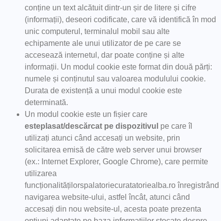
conține un text alcătuit dintr-un șir de litere și cifre
(informații), deseori codificate, care vă identifică în mod
unic computerul, terminalul mobil sau alte
echipamente ale unui utilizator de pe care se
accesează internetul, dar poate conține și alte
informații. Un modul cookie este format din două părți:
numele și conținutul sau valoarea modulului cookie.
Durata de existență a unui modul cookie este
determinată.
Un modul cookie este un fișier care
este
plasat/descărcat pe dispozitivul
pe care îl
utilizați atunci când accesați un website, prin
solicitarea emisă de către web server unui browser
(ex.: Internet Explorer, Google Chrome), care permite
utilizarea
funcționalitățilorspalatoriecuratatoriealba.ro înregistrând
navigarea website-ului, astfel încât, atunci când
accesați din nou website-ul, acesta poate prezenta
opțiuni adaptate pe baza informațiilor stocate despre